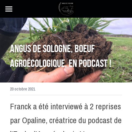
×
LES CATÉGORIES DE LA BOUTIQUE
Chaîne Youtube
Toutes les catégories
Commande de Viande
Angus de sologne, boeuf 
Boutique
agroécologique, en podcast !
Qui Sommes Nous ?
Blog
Notre Ecosystème
20 octobre 2021
Contact
Franck a été interviewé à 2 reprises 
par Opaline, créatrice du podcast de 
Facebook